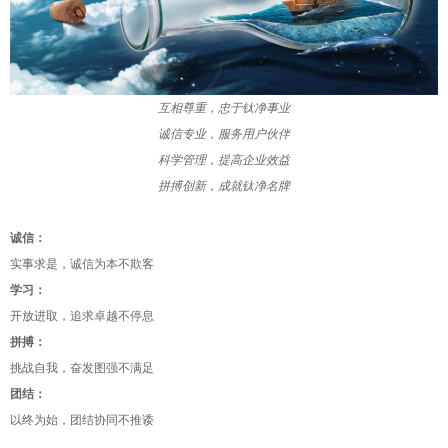
互相尊重，忠于钛净事业
诚信专业，服务用户伙伴
科学管理，提高企业效益
拼搏创新，成就钛净名牌
诚信：
实事求是，诚信为本不欺客
学习：
开放进取，追求卓越不停息
拼搏：
挑战自我，奋发图强不满足
团结：
以终为始，团结协同不推诿