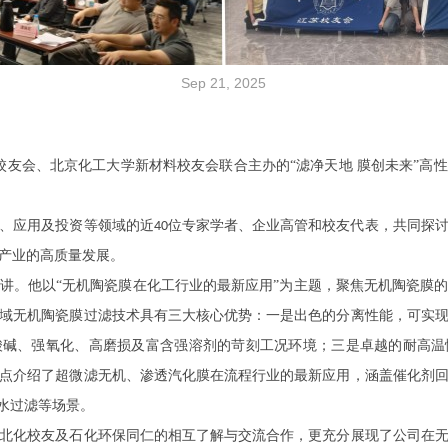
Sep 21, 2025
校友会、北京化工大学新材料校友会联合主办的
“滤净天地 膜创未来”
、应用及投资等领域的近
位专家学者、企业高管和校友代表，共同探
40
产业的高质量发展
。
讲。他以
“无机
陶瓷膜在化工行业的最新应用
”
为主题，聚焦
无机
陶瓷膜
域无机
陶瓷膜
过滤技术
具有三大核心优势：一是出色的分离性能，可实
酸碱
、强氧化、高磨损
及富含
强
溶剂的
苛刻
工况环境；三是卓越的耐高温
点介绍了超微滤
无机
、渗透汽化膜在
流程
行业的最新应用，涵盖催化剂
水过滤
等场景。
北化校友及石化环保
同仁的
相互了解与
交流合作，更充分展现了公司在