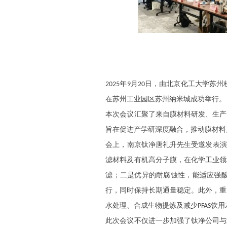
年
月
日，
由北京化工大学苏州
2025
9
20
在苏州工业园区苏州纳米城成功举行。
本次会议汇聚了来自膜材料研发、生产
旨在促进产学研深度融合，推动膜材料
会上，
南京钛净唐礼升先生
受邀发表演
滤材料及有机高分子膜
，
在化学工业领
滤；二是优异的耐腐蚀性，能适应
强
行，同时保持长期通量稳定。此外，重
水处理
、合成生物提炼及减少
饮用
PFAS
此次
会议
不仅进一步加强了
钛净公司
与