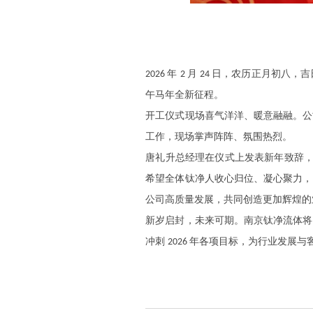
年
月
日，农历正月初八，吉
2026
2
24
午马年全新征程。
开工仪式现场喜气洋洋、暖意融融。公
工作，现场掌声阵阵、氛围热烈。
唐礼升总经理在仪式上发表新年致辞
希望全体钛净人收心归位、凝心聚力，
公司高质量发展，共同创造更加辉煌的
新岁启封，未来可期。南京钛净流体将
冲刺
年各项目标，为行业发展与
2026