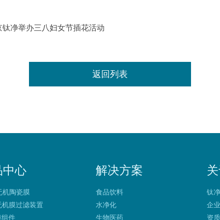
南京钛净举办三八妇女节插花活动
返回列表
品中心
解决方案
关
 无机陶瓷膜
食品饮料
钛
 无机膜过滤装置
水净化
企
 膜组件
生物医药
资