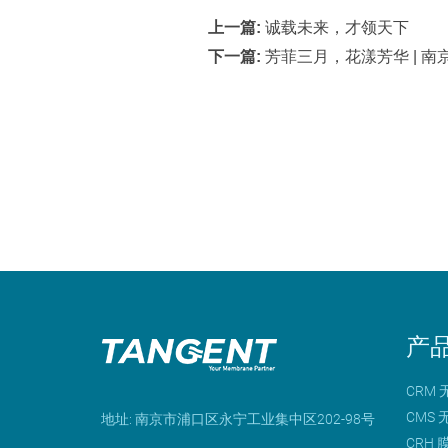
上一篇:
诚载未来，才领天下
下一篇:
芳菲三月，花漾芳华 | 
产
CRM
CMS
地址: 南京市浦口区永宁工业集中区202-98号
CRH