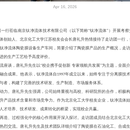
Apr 16, 2026
一行莅临南京钛净流体技术有限公司（以下简称“钛净流体”）开展考
体创始人、北京化工大学江苏校友会会长唐礼升热情接待了走访团一行，
钛净流体陶瓷膜设备生产车间，简要介绍了陶瓷膜产品的生产概况，走
进的生产工艺给予高度评价。
流座谈，唐礼升先生以
“校企携手促创新 专家领航共发展”为主题，全面
融合成果。他表示，钛净流体自
年成立以来，始终专注于分离膜技
1997
与者，构建了完善的技术研发、生产制造、市场服务体系。
动力。唐礼升先生强调，公司始终重视与高校、科研院所的合作，积极
升产品技术含量和市场竞争力。作为北京化工大学校友企业，钛净流体
人才培养、技术研发、成果转化的桥梁，实现校企共赢。
再造、过程强化中的核心作用展开深入探讨。走访团成员结合北京化工
热烈交流。唐礼升先生及技术团队详细介绍了陶瓷膜在石油化工、合成