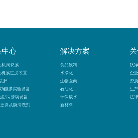
品中心
解决方案
关
 无机陶瓷膜
食品饮料
钛
 无机膜过滤装置
水净化
企
 膜组件
生物医药
资
多功能膜实验设备
石油化工
生
滤/纳滤膜设备
环保废水
法
膜更换及膜清洗剂
新材料