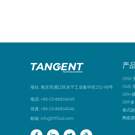
产
CRM
CMS
地址: 南京市浦口区永宁工业集中区202-98号
CRH
电话: +86-25-86804049
CRP
传真: +86-25-86804046
卷式超
陶瓷
邮箱: info@tftfluid.com