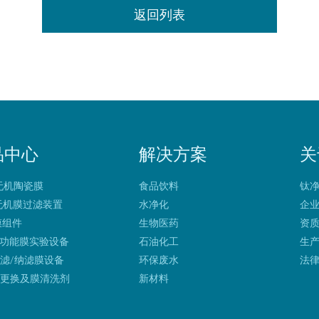
返回列表
品中心
解决方案
关
 无机陶瓷膜
食品饮料
钛
 无机膜过滤装置
水净化
企
 膜组件
生物医药
资
多功能膜实验设备
石油化工
生
滤/纳滤膜设备
环保废水
法
膜更换及膜清洗剂
新材料