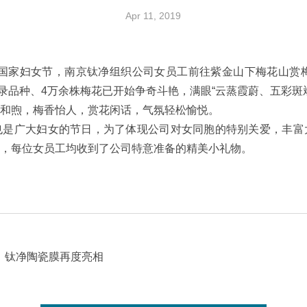
Apr 11, 2019
三八国家妇女节，南京钛净组织公司女员工前往紫金山下梅花山赏梅
登录品种、4万余株梅花已开始争奇斗艳，满眼“云蒸霞蔚、五彩斑
风和煦，梅香怡人，赏花闲话，气氛轻松愉悦。
也是广大妇女的节日，为了体现公司对女同胞的特别关爱，丰富
后，每位女员工均收到了公司特意准备的精美小礼物。
展，钛净陶瓷膜再度亮相