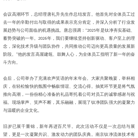
会议高潮环节，总经理唐礼升先生作总结发言。他首先对全体员工过
去一年的辛勤付出与取得的成果表示充分肯定，并深入分析了行业发
展趋势与公司面临的机遇挑战。唐总强调：
“
年是钛净夯实基础、
2025
蓄势突破的一年。
年，我们要继续坚持创新驱动、客户至上的理
2026
念，深化技术升级与团队协作，共同推动公司迈向更高质量的发展新
阶段。”他的发言高屋建瓴、鼓舞人心，为全体员工指明了新一年的奋
斗方向。
会后，公司举办了充满欢声笑语的年末年会。大家共聚
晚
宴，举杯相
庆，在轻松愉快的氛围中畅叙情谊、交流心得。抽奖环节更是将气氛
推向高潮，一份份精心准备的礼品寄托着公司对员工的诚挚感谢与祝
福。现场掌声、笑声不断，其乐融融，展现了钛净团队强大的凝聚力
与温暖的企业文化。
旧岁已展千重锦，新年再进百尺竿。此次活动不仅是一次总结与展
望，更是一次凝聚共识、激发动力的团队庆典。南京钛净流体技术有