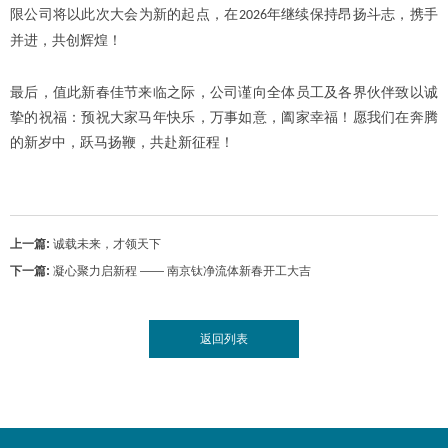
限公司将以此次大会为新的起点，在
年继续保持昂扬斗志，携手
2026
并进，共创辉煌！
最后，值此新春佳节来临之际，公司谨向全体员工及各界伙伴致以诚
挚的祝福：预祝大家马年快乐，万事如意，阖家幸福！愿我们在奔腾
的新岁中，跃马扬鞭，共赴新征程！
上一篇:
诚载未来，才领天下
下一篇:
凝心聚力启新程 —— 南京钛净流体新春开工大吉
返回列表